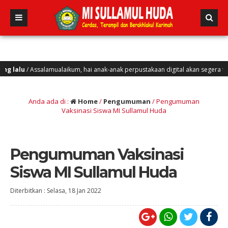
lalu
/ Assalamualaikum, hai anak-anak perpustakaan digital akan segera terbit, 
Anda ada di :
Home
/
Pengumuman
/
Pengumuman
Vaksinasi Siswa MI Sullamul Huda
Pengumuman Vaksinasi
Siswa MI Sullamul Huda
Diterbitkan :
Selasa, 18 Jan 2022