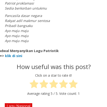
Patriot proklamasi
Sedia berkorban untukmu
Pancasila dasar negara
Rakyat adil makmur sentosa
Pribadi bangsaku
Ayo maju maju
Ayo maju maju
Ayo maju maju
adwal Menyanyikan Lagu Patriotik
==>
klik di sini
How useful was this post?
Click on a star to rate it!
Average rating
5
/ 5. Vote count:
1
Lagu Nasional