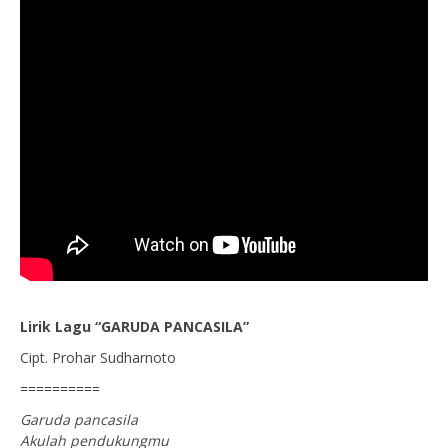
Lirik Lagu “GARUDA PANCASILA”
Cipt. Prohar Sudharnoto
==========
Garuda pancasila
Akulah pendukungmu