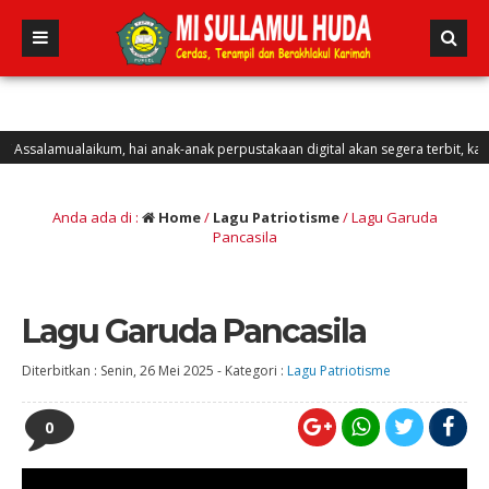
alamualaikum, hai anak-anak perpustakaan digital akan segera terbit, kalian bi
Anda ada di :
Home
/
Lagu Patriotisme
/
Lagu Garuda
Pancasila
Lagu Garuda Pancasila
Diterbitkan :
Senin, 26 Mei 2025
-
Kategori :
Lagu Patriotisme
0