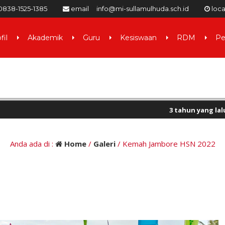
0838-1525-1385
email
info@mi-sullamulhuda.sch.id
loc
fil
Akademik
Guru
Kesiswaan
RDM
Pe
3 tahun yang lalu
/ Assalamu
4 tahun yang lalu
/ Selamat 
Anda ada di :
Home
/
Galeri
/
Kemah Jambore HSN 2022