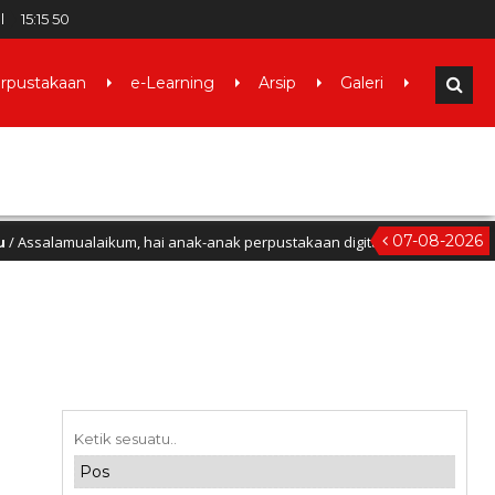
al
15
:
15
51
rpustakaan
e-Learning
Arsip
Galeri
07-08-2026
alaikum, hai anak-anak perpustakaan digital akan segera terbit, kalian b
Datang di Website MI Sullamul Huda (mi-sullamulhuda.sch.id), mohon do’a